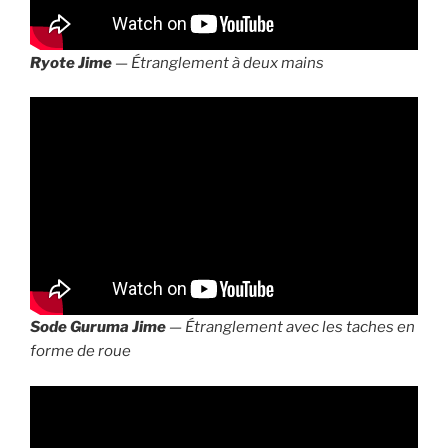
Ryote Jime
— Étranglement à deux mains
Sode Guruma Jime
— Étranglement avec les taches en
forme de roue