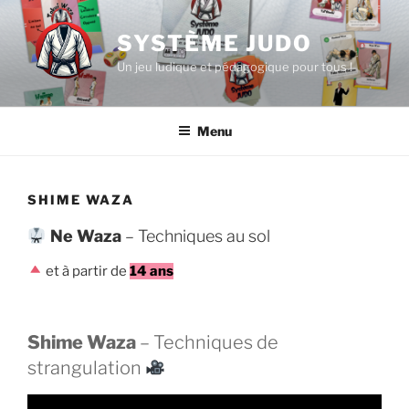
Aller
au
SYSTÈME JUDO
contenu
Un jeu ludique et pédagogique pour tous !
principal
Menu
SHIME WAZA
Ne Waza
– Techniques au sol
et à partir de
14 ans
Shime Waza
– Techniques de
strangulation