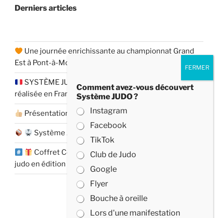
Derniers articles
Une journée enrichissante au championnat Grand
Est à Pont-à-Mousson
SYSTÈME JUDO – Une nouvelle édition entièrement
Comment avez-vous découvert
réalisée en France
Système JUDO ?
Instagram
Présentation de Système JUDO à Lexy
Facebook
Système JUDO se diffuse partout en France
TikTok
Coffret Collector Système JUDO : le jeu éducatif
Club de Judo
judo en édition limitée
Google
Flyer
Bouche à oreille
Lors d'une manifestation