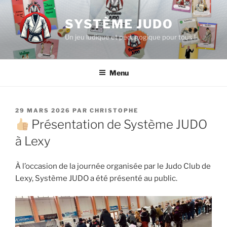
Aller
au
SYSTÈME JUDO
contenu
Un jeu ludique et pédagogique pour tous !
principal
Menu
PUBLIÉ
29 MARS 2026
PAR
CHRISTOPHE
LE
Présentation de Système JUDO
à Lexy
À l’occasion de la journée organisée par le Judo Club de
Lexy, Système JUDO a été présenté au public.