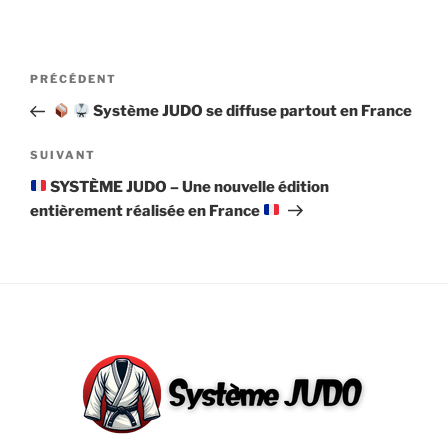
Navigation
Article
PRÉCÉDENT
de
précédent
Système JUDO se diffuse partout en France
l’article
Article
SUIVANT
suivant
SYSTÈME JUDO – Une nouvelle édition
entièrement réalisée en France