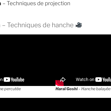
a
– Techniques de projection
a
– Techniques de hanche
he percutée
Haraï Goshi
– Hanche balayée