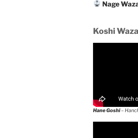
Nage Waz
Koshi Waz
Hane Goshi
– Hanc