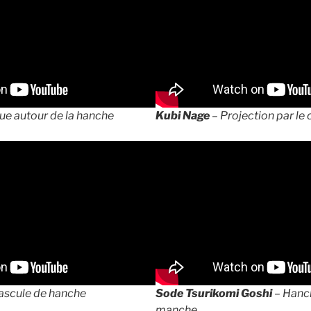
ue autour de la hanche
Kubi Nage
– Projection par le
ascule de hanche
Sode Tsurikomi Goshi
– Hanch
manche