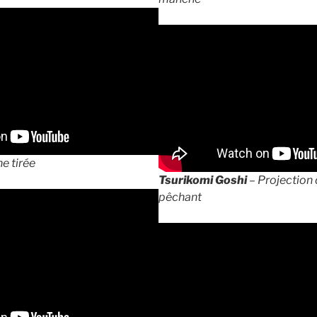
e tirée
Tsurikomi Goshi
– Projection
pêchant