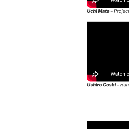
Uchi Mata
– Project
Ushiro
Goshi
– Han