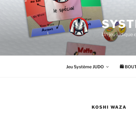
Aller
au
contenu
SYST
principal
Un jeu ludique 
Jeu Système JUDO
🛍 BOU
KOSHI WAZA