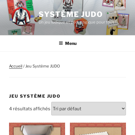
Aller
au
SYSTÈME JUDO
contenu
Un jeu ludique et pédagogique pour tous !
principal
Menu
Accueil
/ Jeu Système JUDO
JEU SYSTÈME JUDO
4 résultats affichés