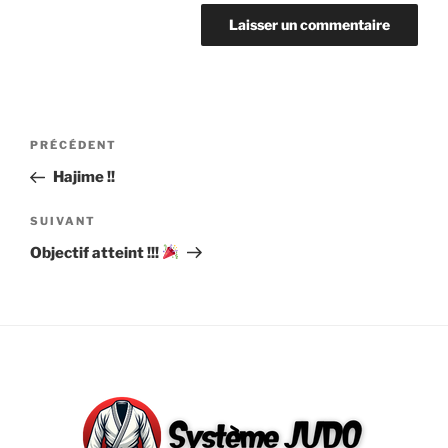
Navigation
Article
PRÉCÉDENT
de
précédent
Hajime !!
l’article
Article
SUIVANT
suivant
Objectif atteint !!!