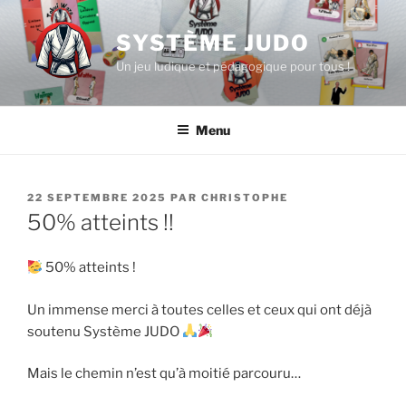
Aller
au
SYSTÈME JUDO
contenu
Un jeu ludique et pédagogique pour tous !
principal
Menu
PUBLIÉ
22 SEPTEMBRE 2025
PAR
CHRISTOPHE
LE
50% atteints !!
50% atteints !
Un immense merci à toutes celles et ceux qui ont déjà
soutenu Système JUDO
Mais le chemin n’est qu’à moitié parcouru…